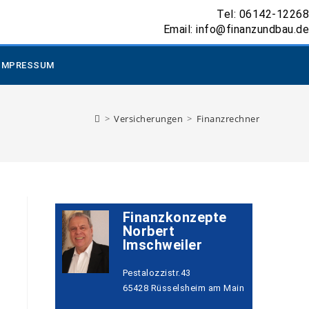
Tel: 06142-12268
Email: info@finanzundbau.de
IMPRESSUM
>
Versicherungen
>
Finanzrechner
Finanzkonzepte
Norbert
Imschweiler
Pestalozzistr.43
65428 Rüsselsheim am Main